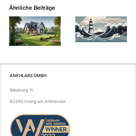
Ähnliche Beiträge
Die Evolution
Bauzinsen im
der
Sturm: Die
Bauzinsen: Ein
aktuelle
e
Blick in die
Entwicklung
Vergangenheit
beleuchtet.
und Zukunft.
ANKHLABS GMBH
Billerberg 11
82266 Inning am Ammersee