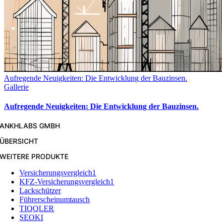
Aufregende Neuigkeiten: Die Entwicklung der Bauzinsen.
Gallerie
Aufregende Neuigkeiten: Die Entwicklung der Bauzinsen.
ANKHLABS GMBH
ÜBERSICHT
WEITERE PRODUKTE
Versicherungsvergleich1
KFZ-Versicherungsvergleich1
Lackschützer
Führerscheinumtausch
TIQQLER
SEOKI