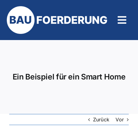
Zum
Inhalt
springen
Tog
Navi
Hilfe und Kontakt
Ein Beispiel für ein Smart Home
Zurück
Vor