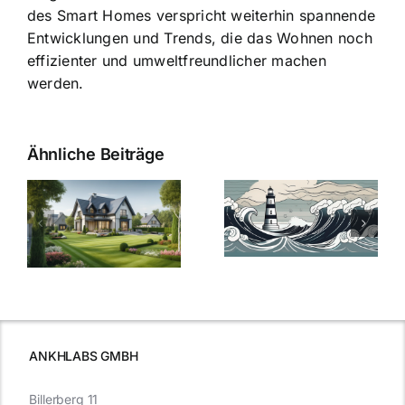
des Smart Homes verspricht weiterhin spannende
Entwicklungen und Trends, die das Wohnen noch
effizienter und umweltfreundlicher machen
werden.
Ähnliche Beiträge
Die Evolution
Bauzinsen im
der
Sturm: Die
Bauzinsen: Ein
aktuelle
e
Blick in die
Entwicklung
Vergangenheit
beleuchtet.
und Zukunft.
ANKHLABS GMBH
Billerberg 11