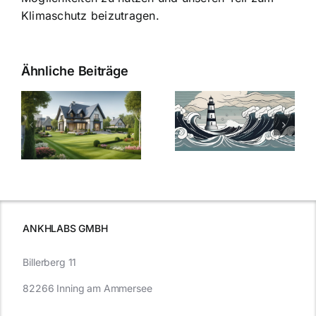
Klimaschutz beizutragen.
Ähnliche Beiträge
Die Evolution
Bauzinsen im
der
Sturm: Die
Bauzinsen: Ein
aktuelle
e
Blick in die
Entwicklung
Vergangenheit
beleuchtet.
und Zukunft.
ANKHLABS GMBH
Billerberg 11
82266 Inning am Ammersee