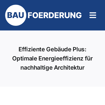
Zum
Inhalt
springen
Tog
Navi
Hilfe und Kontakt
Effiziente Gebäude Plus:
Optimale Energieeffizienz für
nachhaltige Architektur