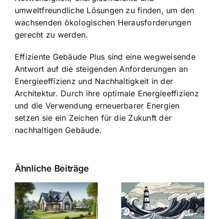
umweltfreundliche Lösungen zu finden, um den
wachsenden ökologischen Herausforderungen
gerecht zu werden.
Effiziente Gebäude Plus sind eine wegweisende
Antwort auf die steigenden Anforderungen an
Energieeffizienz und Nachhaltigkeit in der
Architektur. Durch ihre optimale Energieeffizienz
und die Verwendung erneuerbarer Energien
setzen sie ein Zeichen für die Zukunft der
nachhaltigen Gebäude.
Ähnliche Beiträge
Die Evolution
Bauzinsen im
der
Sturm: Die
Bauzinsen: Ein
aktuelle
e
Blick in die