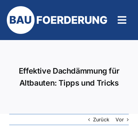
Zum
Inhalt
springen
Tog
Navi
Hilfe und Kontakt
Effektive Dachdämmung für
Altbauten: Tipps und Tricks
Zurück
Vor