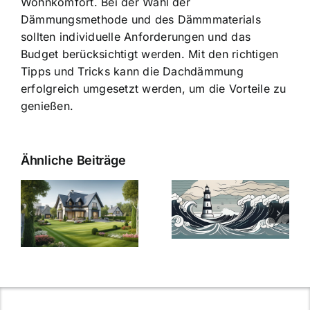
Wohnkomfort. Bei der Wahl der
Dämmungsmethode und des Dämmmaterials
sollten individuelle Anforderungen und das
Budget berücksichtigt werden. Mit den richtigen
Tipps und Tricks kann die Dachdämmung
erfolgreich umgesetzt werden, um die Vorteile zu
genießen.
Ähnliche Beiträge
Die Evolution
Bauzinsen im
der
Sturm: Die
Bauzinsen: Ein
aktuelle
e
Blick in die
Entwicklung
Vergangenheit
beleuchtet.
und Zukunft.