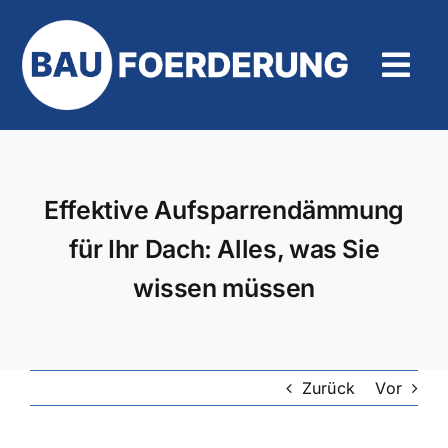
Zum
Inhalt
springen
Tog
Navi
Hilfe und Kontakt
Effektive Aufsparrendämmung
für Ihr Dach: Alles, was Sie
wissen müssen
Zurück
Vor