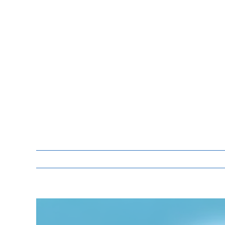
Zeige
grösseres