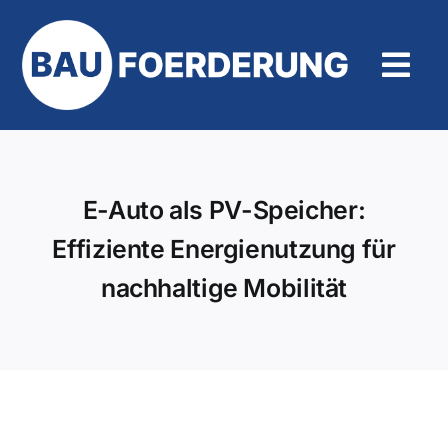
Zum
Inhalt
springen
Tog
Navi
Hilfe und Kontakt
E-Auto als PV-Speicher:
Effiziente Energienutzung für
nachhaltige Mobilität