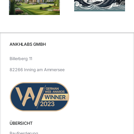
Bauzinsen: Ein
aktuelle
e
Blick in die
Entwicklung
Vergangenheit
beleuchtet.
und Zukunft.
ANKHLABS GMBH
Billerberg 11
82266 Inning am Ammersee
ÜBERSICHT
Baufoerderung