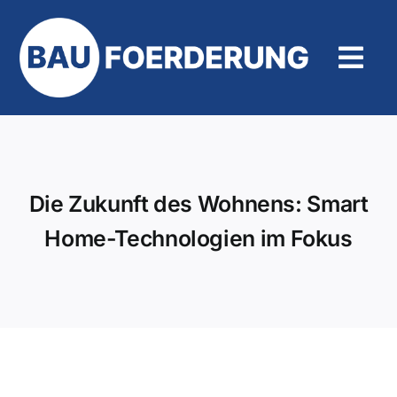
Zum
Inhalt
springen
Tog
Navi
Hilfe und Kontakt
Die Zukunft des Wohnens: Smart
Home-Technologien im Fokus