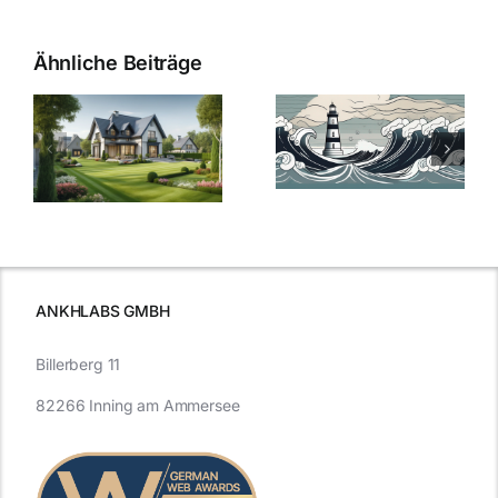
Ähnliche Beiträge
Die Evolution
Bauzinsen im
der
Sturm: Die
Bauzinsen: Ein
aktuelle
e
Blick in die
Entwicklung
Vergangenheit
beleuchtet.
und Zukunft.
ANKHLABS GMBH
Billerberg 11
82266 Inning am Ammersee