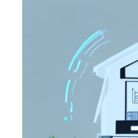
grösseres
Bild