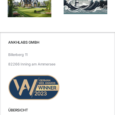
der
Sturm: Die
Bauzinsen: Ein
aktuelle
e
Blick in die
Entwicklung
Vergangenheit
beleuchtet.
und Zukunft.
ANKHLABS GMBH
Billerberg 11
82266 Inning am Ammersee
ÜBERSICHT