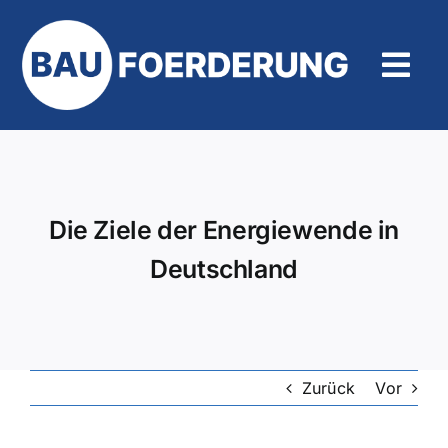
Zum
Inhalt
springen
Tog
Navi
Hilfe und Kontakt
Die Ziele der Energiewende in
Deutschland
Zurück
Vor