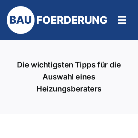
Zum
Inhalt
springen
Tog
Navi
Hilfe und Kontakt
Die wichtigsten Tipps für die
Auswahl eines
Heizungsberaters