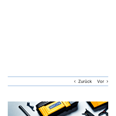
Zurück
Vor
Zeige
grösseres