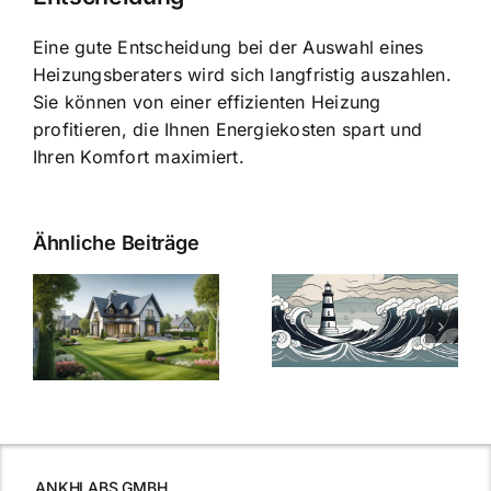
Eine gute Entscheidung bei der Auswahl eines
Heizungsberaters wird sich langfristig auszahlen.
Sie können von einer effizienten Heizung
profitieren, die Ihnen Energiekosten spart und
Ihren Komfort maximiert.
Ähnliche Beiträge
Die Evolution
Bauzinsen im
der
Sturm: Die
Bauzinsen: Ein
aktuelle
e
Blick in die
Entwicklung
Vergangenheit
beleuchtet.
und Zukunft.
ANKHLABS GMBH