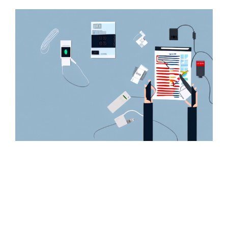
Zeige
grösseres
Bild