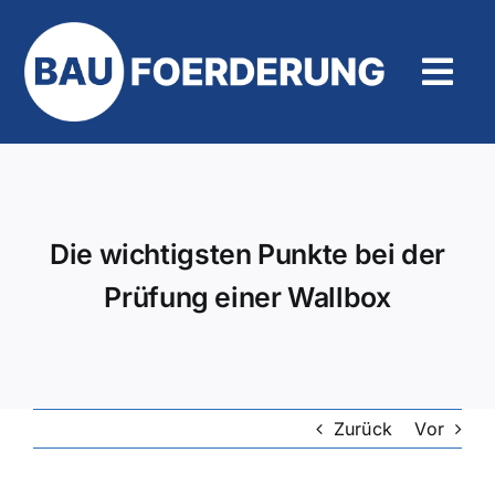
Zum
Inhalt
springen
Tog
Navi
Hilfe und Kontakt
Die wichtigsten Punkte bei der
Prüfung einer Wallbox
Zurück
Vor