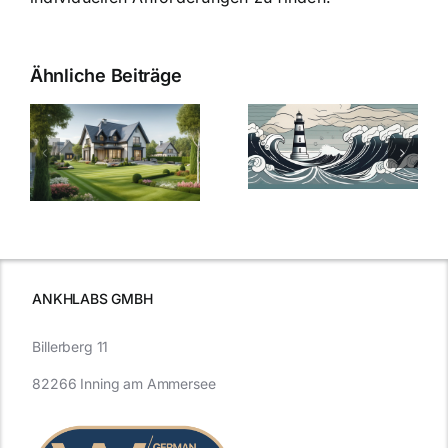
Ähnliche Beiträge
Die Evolution
Bauzinsen im
der
Sturm: Die
Bauzinsen: Ein
aktuelle
e
Blick in die
Entwicklung
Vergangenheit
beleuchtet.
und Zukunft.
ANKHLABS GMBH
Billerberg 11
82266 Inning am Ammersee