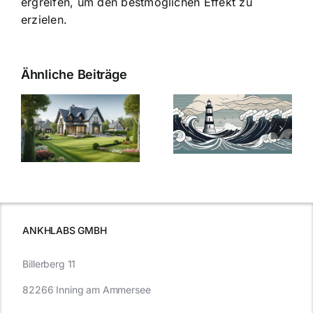
ergreifen, um den bestmöglichen Effekt zu
erzielen.
Ähnliche Beiträge
Die Evolution
Bauzinsen im
der
Sturm: Die
Bauzinsen: Ein
aktuelle
e
Blick in die
Entwicklung
Vergangenheit
beleuchtet.
und Zukunft.
ANKHLABS GMBH
Billerberg 11
82266 Inning am Ammersee