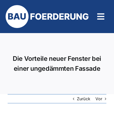
Zum
Inhalt
springen
Tog
Navi
Hilfe und Kontakt
Die Vorteile neuer Fenster bei
einer ungedämmten Fassade
Zurück
Vor