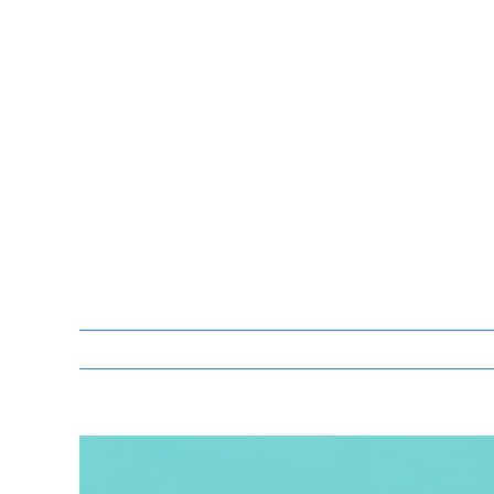
Zeige
grösseres