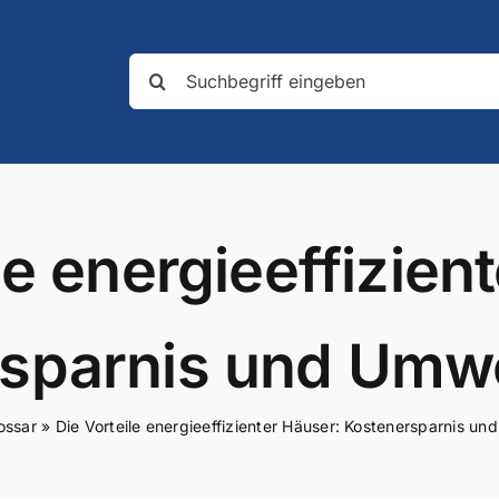
Suche
nach:
le energieeffizien
sparnis und Umw
ossar
»
Die Vorteile energieeffizienter Häuser: Kostenersparnis u