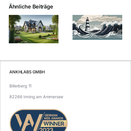
Ähnliche Beiträge
Die Evolution
Bauzinsen im
der
Sturm: Die
Bauzinsen: Ein
aktuelle
e
Blick in die
Entwicklung
Vergangenheit
beleuchtet.
und Zukunft.
ANKHLABS GMBH
Billerberg 11
82266 Inning am Ammersee