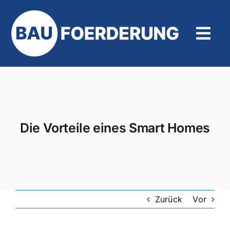
Zum
Inhalt
springen
Tog
Navi
Hilfe und Kontakt
Die Vorteile eines Smart Homes
Zurück
Vor