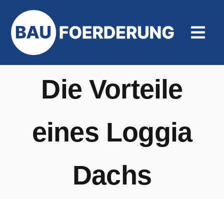
Zum
Inhalt
springen
Togg
Navi
Hilfe un
Die Vorteile
eines Loggia
Dachs