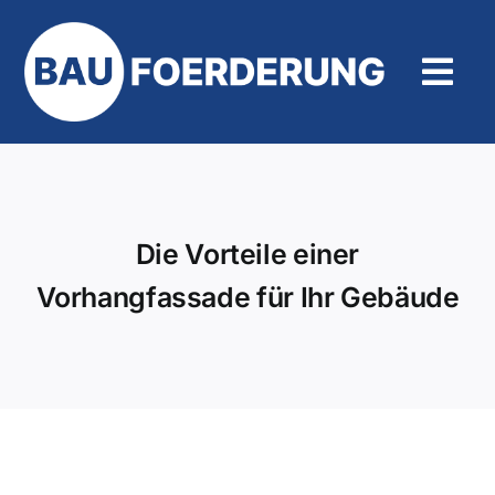
Zum
Inhalt
springen
Tog
Navi
Hilfe und Kontakt
Die Vorteile einer
Vorhangfassade für Ihr Gebäude