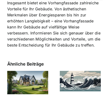
Insgesamt bietet eine Vorhangfassade zahlreiche
Vorteile für Ihr Gebäude. Von ästhetischen
Merkmalen über Energiesparen bis hin zur
erhöhten Langlebigkeit – eine Vorhangfassade
kann Ihr Gebäude auf vielfältige Weise
verbessern. Informieren Sie sich genauer über die
verschiedenen Möglichkeiten und Vorteile, um die
beste Entscheidung für Ihr Gebäude zu treffen.
Ähnliche Beiträge
Die Evolution
Bauzinsen im
der
Sturm: Die
Bauzinsen: Ein
aktuelle
e
Blick in die
Entwicklung
Vergangenheit
beleuchtet.
und Zukunft.