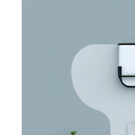
grösseres
Bild