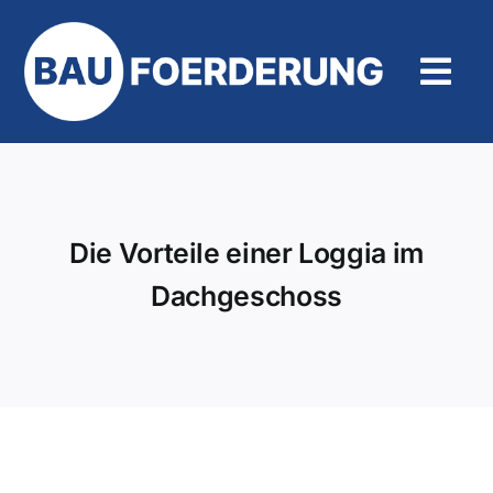
Zum
Inhalt
springen
Tog
Navi
Hilfe und Kontakt
Die Vorteile einer Loggia im
Dachgeschoss