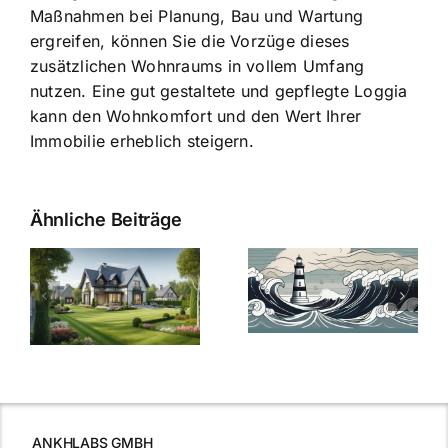
Maßnahmen bei Planung, Bau und Wartung
ergreifen, können Sie die Vorzüge dieses
zusätzlichen Wohnraums in vollem Umfang
nutzen. Eine gut gestaltete und gepflegte Loggia
kann den Wohnkomfort und den Wert Ihrer
Immobilie erheblich steigern.
Ähnliche Beiträge
Die Evolution
Bauzinsen im
der
Sturm: Die
Bauzinsen: Ein
aktuelle
e
Blick in die
Entwicklung
Vergangenheit
beleuchtet.
und Zukunft.
ANKHLABS GMBH