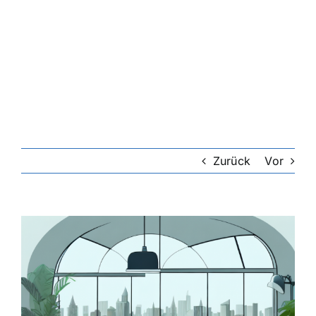
Zurück
Vor
Zeige
grösseres
Bild