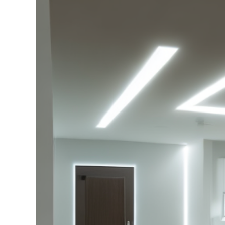
grösseres
Bild