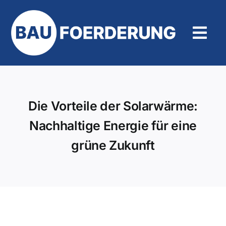
Zum
Inhalt
springen
Tog
Navi
Hilfe und Kontakt
Die Vorteile der Solarwärme:
Nachhaltige Energie für eine
grüne Zukunft