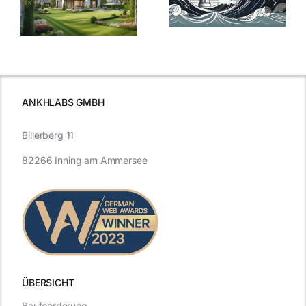
Bauzinsen: Ein
aktuelle
e
Blick in die
Entwicklung
Vergangenheit
beleuchtet.
und Zukunft.
ANKHLABS GMBH
Billerberg 11
82266 Inning am Ammersee
ÜBERSICHT
Baufoerderung