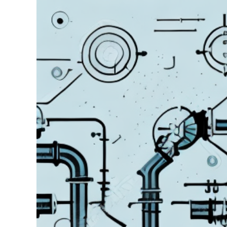
grösseres
Bild