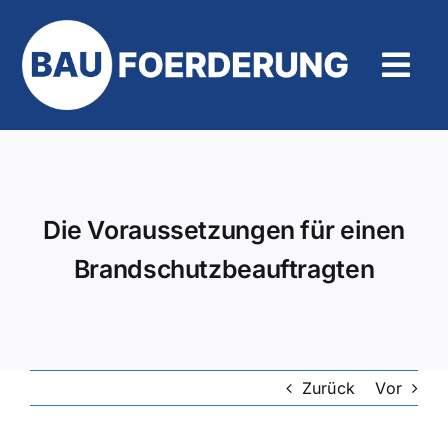
Zum
Inhalt
springen
Tog
Navi
Hilfe und Kontakt
Die Voraussetzungen für einen
Brandschutzbeauftragten
Zurück
Vor