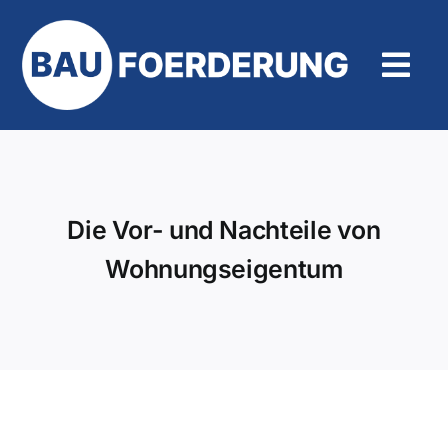
Zum
Inhalt
springen
Tog
Navi
Hilfe und Kontakt
Die Vor- und Nachteile von
Wohnungseigentum