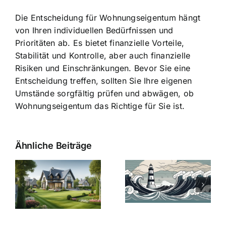
Die Entscheidung für Wohnungseigentum hängt
von Ihren individuellen Bedürfnissen und
Prioritäten ab. Es bietet finanzielle Vorteile,
Stabilität und Kontrolle, aber auch finanzielle
Risiken und Einschränkungen. Bevor Sie eine
Entscheidung treffen, sollten Sie Ihre eigenen
Umstände sorgfältig prüfen und abwägen, ob
Wohnungseigentum das Richtige für Sie ist.
Ähnliche Beiträge
Die Evolution
Bauzinsen im
der
Sturm: Die
Bauzinsen: Ein
aktuelle
e
Blick in die
Entwicklung
Vergangenheit
beleuchtet.
und Zukunft.