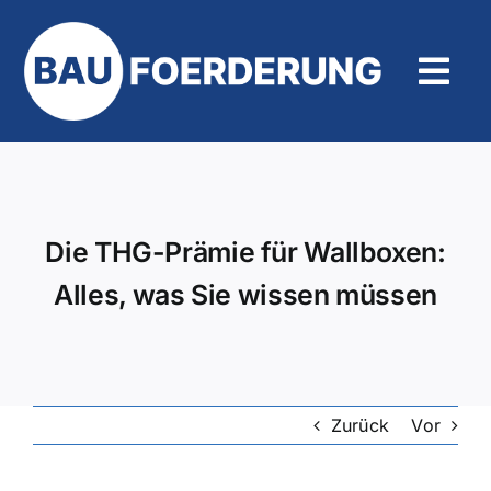
Zum
Inhalt
springen
Tog
Navi
Hilfe und Kontakt
Die THG-Prämie für Wallboxen:
Alles, was Sie wissen müssen
Zurück
Vor