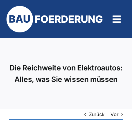
Zum
Inhalt
springen
Tog
Navi
Hilfe und Kontakt
Die Reichweite von Elektroautos:
Alles, was Sie wissen müssen
Zurück
Vor