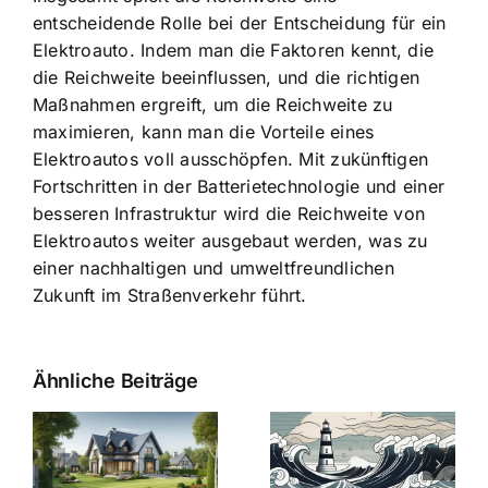
entscheidende Rolle bei der Entscheidung für ein
Elektroauto. Indem man die Faktoren kennt, die
die Reichweite beeinflussen, und die richtigen
Maßnahmen ergreift, um die Reichweite zu
maximieren, kann man die Vorteile eines
Elektroautos voll ausschöpfen. Mit zukünftigen
Fortschritten in der Batterietechnologie und einer
besseren Infrastruktur wird die Reichweite von
Elektroautos weiter ausgebaut werden, was zu
einer nachhaltigen und umweltfreundlichen
Zukunft im Straßenverkehr führt.
Ähnliche Beiträge
Die Evolution
Bauzinsen im
der
Sturm: Die
Bauzinsen: Ein
aktuelle
e