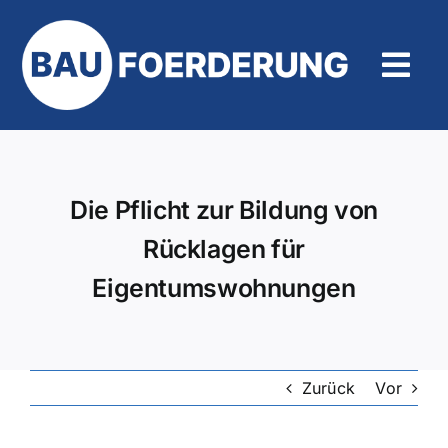
Zum
Inhalt
springen
Tog
Navi
Hilfe und Kontakt
Die Pflicht zur Bildung von
Rücklagen für
Eigentumswohnungen
Zurück
Vor