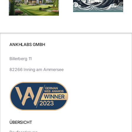
Bauzinsen: Ein
aktuelle
e
Blick in die
Entwicklung
Vergangenheit
beleuchtet.
und Zukunft.
ANKHLABS GMBH
Billerberg 11
82266 Inning am Ammersee
ÜBERSICHT