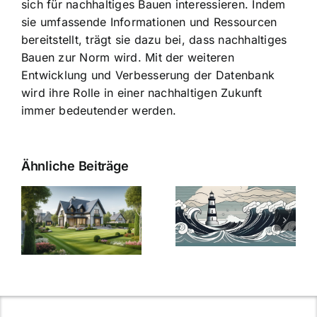
sich für nachhaltiges Bauen interessieren. Indem
sie umfassende Informationen und Ressourcen
bereitstellt, trägt sie dazu bei, dass nachhaltiges
Bauen zur Norm wird. Mit der weiteren
Entwicklung und Verbesserung der Datenbank
wird ihre Rolle in einer nachhaltigen Zukunft
immer bedeutender werden.
Ähnliche Beiträge
Die Evolution
Bauzinsen im
der
Sturm: Die
Bauzinsen: Ein
aktuelle
e
Blick in die
Entwicklung
Vergangenheit
beleuchtet.
und Zukunft.