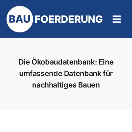
Zum
Inhalt
springen
Tog
Navi
Hilfe und Kontakt
Die Ökobaudatenbank: Eine
umfassende Datenbank für
nachhaltiges Bauen