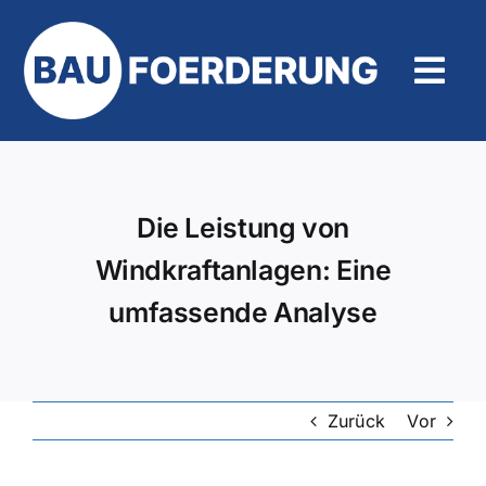
Zum
Inhalt
springen
Tog
Navi
Hilfe und Kontakt
Die Leistung von
Windkraftanlagen: Eine
umfassende Analyse
Zurück
Vor