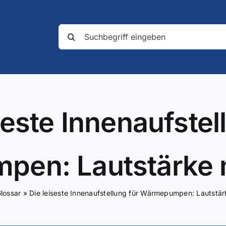
Suche
nach:
seste Innenaufstel
en: Lautstärke 
lossar
»
Die leiseste Innenaufstellung für Wärmepumpen: Lautstär