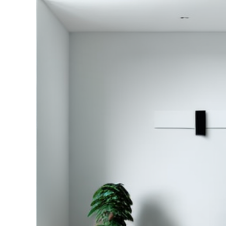
grösseres
Bild