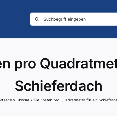
Suche
nach:
en pro Quadratmete
Schieferdach
artseite
»
Glossar
»
Die Kosten pro Quadratmeter für ein Schieferd