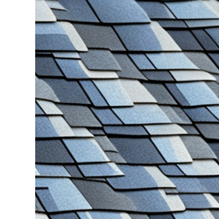
grösseres
Bild