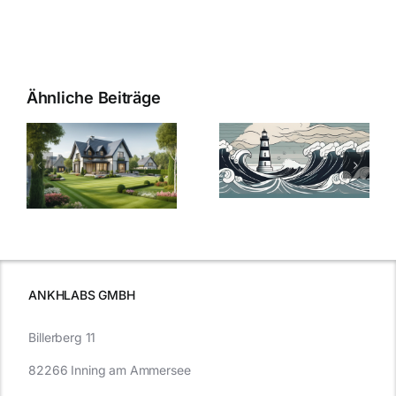
Ähnliche Beiträge
Die Evolution
Bauzinsen im
der
Sturm: Die
Bauzinsen: Ein
aktuelle
e
Blick in die
Entwicklung
Vergangenheit
beleuchtet.
und Zukunft.
ANKHLABS GMBH
Billerberg 11
82266 Inning am Ammersee