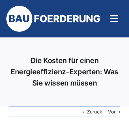
Zum
Inhalt
springen
Tog
Navi
Hilfe und Kontakt
Die Kosten für einen
Energieeffizienz-Experten: Was
Sie wissen müssen
Zurück
Vor