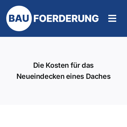
Zum
Inhalt
springen
Tog
Navi
Hilfe und Kontakt
Die Kosten für das
Neueindecken eines Daches