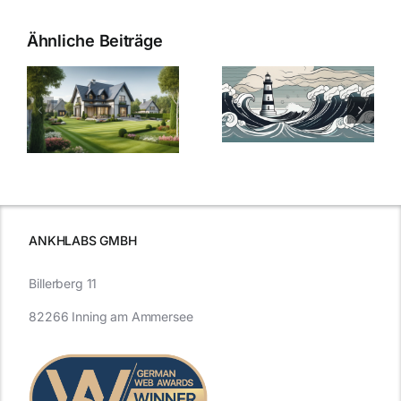
Ähnliche Beiträge
Die Evolution
Bauzinsen im
der
Sturm: Die
Bauzinsen: Ein
aktuelle
e
Blick in die
Entwicklung
Vergangenheit
beleuchtet.
und Zukunft.
ANKHLABS GMBH
Billerberg 11
82266 Inning am Ammersee