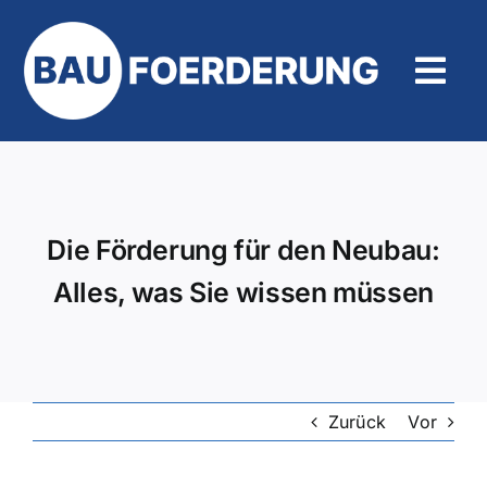
Zum
Inhalt
springen
Tog
Navi
Hilfe und Kontakt
Die Förderung für den Neubau:
Alles, was Sie wissen müssen
Zurück
Vor