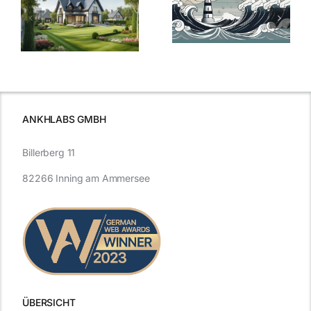
der
Sturm: Die
Bauzinsen: Ein
aktuelle
e
Blick in die
Entwicklung
Vergangenheit
beleuchtet.
und Zukunft.
ANKHLABS GMBH
Billerberg 11
82266 Inning am Ammersee
ÜBERSICHT