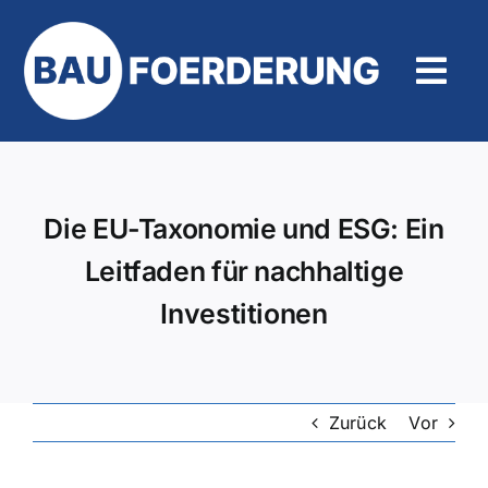
Zum
Inhalt
springen
Tog
Navi
Hilfe und Kontakt
Die EU-Taxonomie und ESG: Ein
Leitfaden für nachhaltige
Investitionen
Zurück
Vor