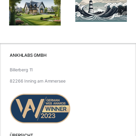
Bauzinsen im
der
Sturm: Die
Bauzinsen: Ein
aktuelle
e
Blick in die
Entwicklung
Vergangenheit
beleuchtet.
und Zukunft.
ANKHLABS GMBH
Billerberg 11
82266 Inning am Ammersee
ÜBERSICHT