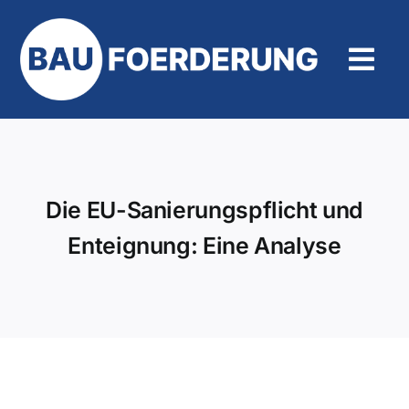
Zum
Inhalt
springen
Tog
Navi
Hilfe und Kontakt
Die EU-Sanierungspflicht und
Enteignung: Eine Analyse