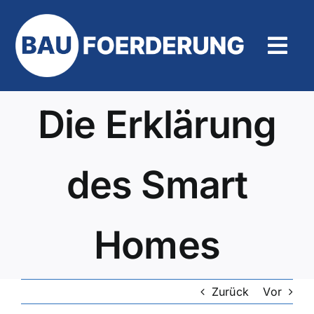
Zum
Inhalt
springen
Tog
Navi
Hilfe un
Die Erklärung
des Smart
Homes
Zurück
Vor