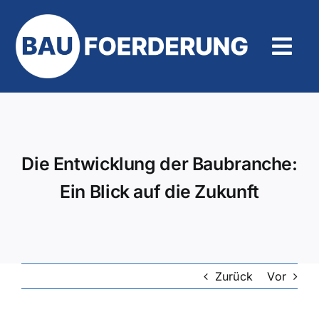
Zum
Inhalt
springen
Tog
Navi
Hilfe und Kontakt
Die Entwicklung der Baubranche:
Ein Blick auf die Zukunft
Zurück
Vor