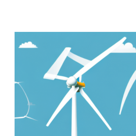
Zeige
grösseres
Bild