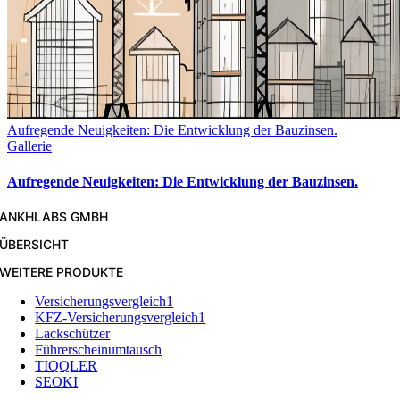
Aufregende Neuigkeiten: Die Entwicklung der Bauzinsen.
Gallerie
Aufregende Neuigkeiten: Die Entwicklung der Bauzinsen.
ANKHLABS GMBH
ÜBERSICHT
WEITERE PRODUKTE
Versicherungsvergleich1
KFZ-Versicherungsvergleich1
Lackschützer
Führerscheinumtausch
TIQQLER
SEOKI