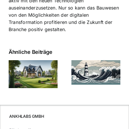
aktiv mit den neuen Technologien
auseinanderzusetzen. Nur so kann das Bauwesen
von den Möglichkeiten der digitalen
Transformation profitieren und die Zukunft der
Branche positiv gestalten.
Ähnliche Beiträge
Die Evolution
Bauzinsen im
der
Sturm: Die
Bauzinsen: Ein
aktuelle
e
Blick in die
Entwicklung
Vergangenheit
beleuchtet.
und Zukunft.
ANKHLABS GMBH