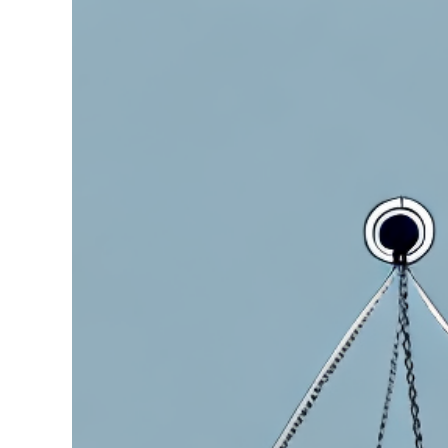
grösseres
Bild