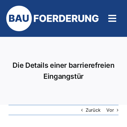
Zum
Inhalt
springen
Tog
Navi
Hilfe und Kontakt
Die Details einer barrierefreien
Eingangstür
Zurück
Vor