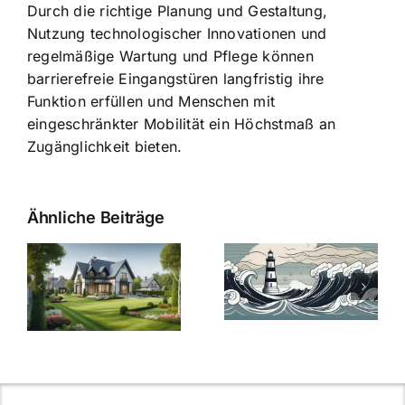
Durch die richtige Planung und Gestaltung,
Nutzung technologischer Innovationen und
regelmäßige Wartung und Pflege können
barrierefreie Eingangstüren langfristig ihre
Funktion erfüllen und Menschen mit
eingeschränkter Mobilität ein Höchstmaß an
Zugänglichkeit bieten.
Ähnliche Beiträge
Die Evolution
Bauzinsen im
der
Sturm: Die
Bauzinsen: Ein
aktuelle
e
Blick in die
Entwicklung
Vergangenheit
beleuchtet.
und Zukunft.