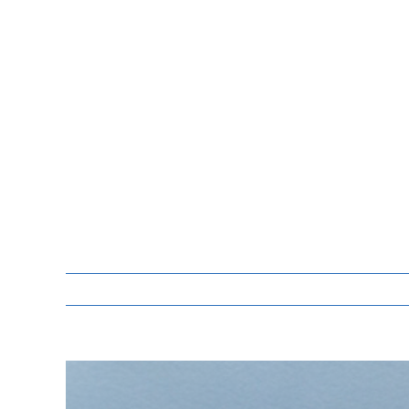
Zeige
grösseres