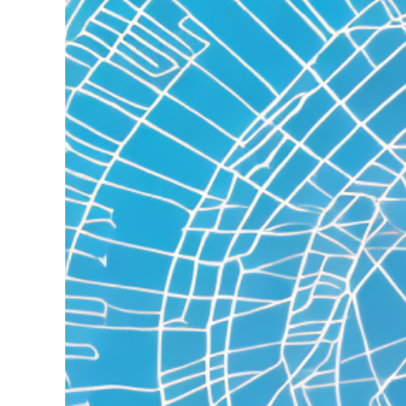
grösseres
Bild