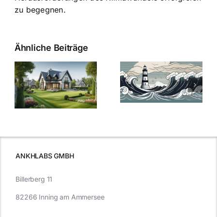
zu begegnen.
Ähnliche Beiträge
Die Evolution
Bauzinsen im
der
Sturm: Die
Bauzinsen: Ein
aktuelle
e
Blick in die
Entwicklung
Vergangenheit
beleuchtet.
und Zukunft.
ANKHLABS GMBH
Billerberg 11
82266 Inning am Ammersee