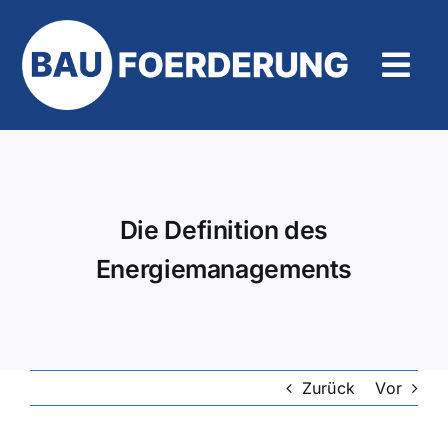
Zum
Inhalt
springen
Tog
Navi
Hilfe und Kontakt
Die Definition des
Energiemanagements
Zurück
Vor