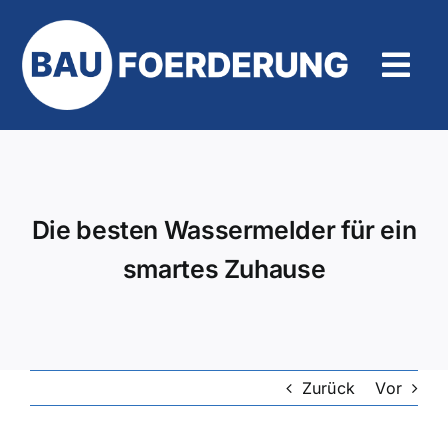
Zum
Inhalt
springen
Tog
Navi
Hilfe und Kontakt
Die besten Wassermelder für ein
smartes Zuhause
Zurück
Vor