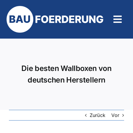
Zum
Inhalt
springen
Tog
Navi
Hilfe und Kontakt
Die besten Wallboxen von
deutschen Herstellern
Zurück
Vor