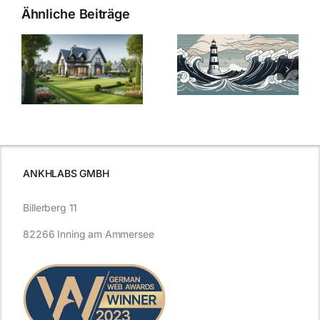
Ähnliche Beiträge
Die Evolution
Bauzinsen im
der
Sturm: Die
Bauzinsen: Ein
aktuelle
e
Blick in die
Entwicklung
Vergangenheit
beleuchtet.
und Zukunft.
ANKHLABS GMBH
Billerberg 11
82266 Inning am Ammersee