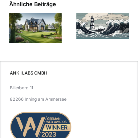
Ähnliche Beiträge
Die Evolution
Bauzinsen im
der
Sturm: Die
Bauzinsen: Ein
aktuelle
e
Blick in die
Entwicklung
Vergangenheit
beleuchtet.
und Zukunft.
ANKHLABS GMBH
Billerberg 11
82266 Inning am Ammersee